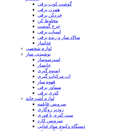
گوشت کوب برقی
همزن برقی
خردکن برقی
مخلوط کن
چرخ گوشت
اسیاب برقی
سالاد ساز و رنده برقی
غذاساز
لوازم شخصی
نوشیدنی ساز
اسپرسوساز
چایساز
ابمیوه گیری
اب مرکبات گیری
قهوه ساز
سماور برقی
کتری برقی
لوازم آشپزخانه
سرویس قابلمه
زودپز روگازی
ست کتری با قوری
سرویس کارد
دستگاه وکیوم مواد غذایی