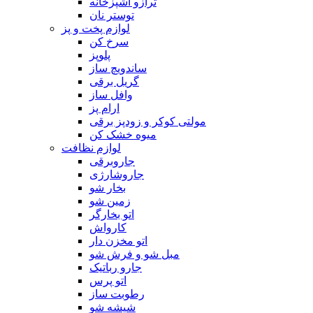
ترازو آشپزخانه
توستر نان
لوازم پخت و پز
سرخ کن
پلوپز
ساندویچ ساز
گریل برقی
وافل ساز
ارام پز
مولتی کوکر و زودپز برقی
میوه خشک کن
لوازم نظافت
جاروبرقی
جاروشارژی
بخار شو
زمین شو
اتو بخارگر
کارواش
اتو مخزن دار
مبل شو و فرش شو
جارو رباتیک
اتو پرس
رطوبت ساز
شیشه شو