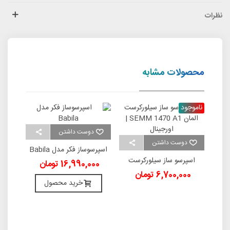
نظرات
محصولات مشابه
ناموجود
ناموج
دوست داشتن
د
دوست داشتن
ک
اسپرسوساز فکر مدل Babila
اس
اسپرسو ساز سیلورکرست
16,990,000 تومان
000
المان SEMM 1470 A1 |
6,700,000 تومان
اورجینال
خرید محصول