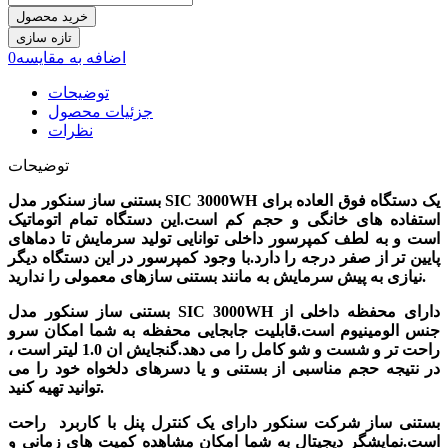
خرید محصول
اضافه به مقایسه
0
توضیحات
جزئیات محصول
نظرات
توضیحات
بستنی ساز سنکور مدل SIC 3000WH یک دستگاه فوق العاده برای
استفاده های خانگی و حجم کم است.این دستگاه تمام اتوماتیک
است و به لطف کمپرسور داخلی توانایی تولید سرمایش تا دماهای
پایین تر از صفر درجه را دارد.با وجود کمپرسور در این دستگاه دیگر
نیازی به پیش سرمایش به مانند بستنی سازهای معمولی را ندارید.
بستنی ساز سنکور مدل SIC 3000WH دارای محفظه داخلی از
جنس الومینیوم است.قابلیت جابجایی محفظه به شما امکان سرو
راحت تر و شست و شو کامل را می دهد.گنجایش ان 1.0 لیتر است ،
در نتیجه حجم مناسبی از بستنی و یا دسرهای دلخواه خود را می
توانید تهیه کنید.
بستنی ساز شرکت سنکور دارای یک کنترل پنل با کاربرد راحت
است.نمایشگر دیجیتال به شما امکان مشاهده کمیت های زمانی و