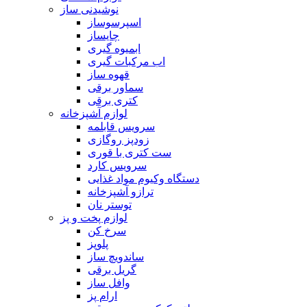
نوشیدنی ساز
اسپرسوساز
چایساز
ابمیوه گیری
اب مرکبات گیری
قهوه ساز
سماور برقی
کتری برقی
لوازم آشپزخانه
سرویس قابلمه
زودپز روگازی
ست کتری با قوری
سرویس کارد
دستگاه وکیوم مواد غذایی
ترازو آشپزخانه
توستر نان
لوازم پخت و پز
سرخ کن
پلوپز
ساندویچ ساز
گریل برقی
وافل ساز
ارام پز