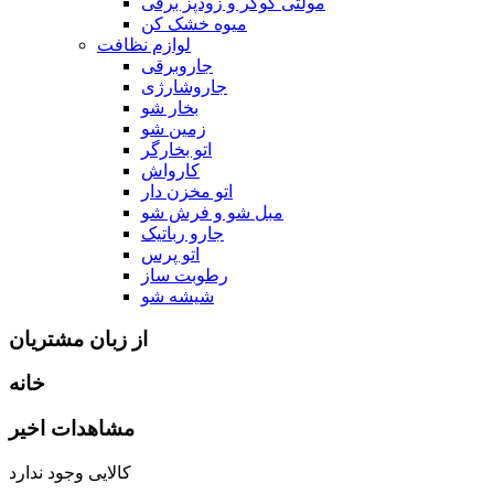
مولتی کوکر و زودپز برقی
میوه خشک کن
لوازم نظافت
جاروبرقی
جاروشارژی
بخار شو
زمین شو
اتو بخارگر
کارواش
اتو مخزن دار
مبل شو و فرش شو
جارو رباتیک
اتو پرس
رطوبت ساز
شیشه شو
از زبان مشتریان
خانه
مشاهدات اخیر
کالایی وجود ندارد