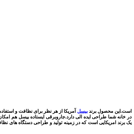
جاروبرقی بیسل مدل 2024E از نوع پرتابل یا ایستاده است و در واقع یک جاروبرقی دو کاره یا 2 IN 1 از سری Featherweight است.این محصول برند
بیسل
آمریکا از هر نظر برای نظافت و استفاد
در خانه شما طراحی ایده الی دارد.جاروبرقی ایستاده بیسل هم امکان