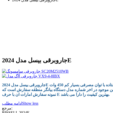
جاروبرقی بیسل مدل 2024E
جاروبرقی بیسل مدل 2024E با طراحی منحصربفرد و قدرت مکش بسیار بالا می تواند جایگزین جاروبرقی های معمولی در خانه شما باشد.این جاروبرقی از نوع ایستاده با توان مصرفی بسیار کم 450 وات
تین موجود در اخر شماره مدل دستگاه بیانگر منطقه سفارش است که
نمونه سفارش امارات ان با حرف E بهترین کیفیت را دارا می باشد.
Show less
ادامه مطلب
مرجع:
BISSELL 2024E