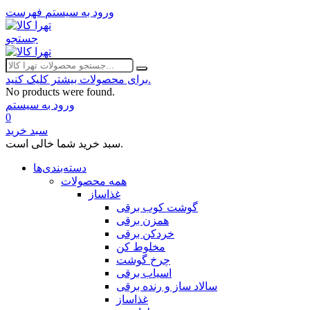
ورود به سیستم
فهرست
جستجو
برای محصولات بیشتر کلیک کنید.
No products were found.
ورود به سیستم
0
سبد خرید
سبد خرید شما خالی است.
دسته‌بندی‌ها
همه محصولات
غذاساز
گوشت کوب برقی
همزن برقی
خردکن برقی
مخلوط کن
چرخ گوشت
اسیاب برقی
سالاد ساز و رنده برقی
غذاساز