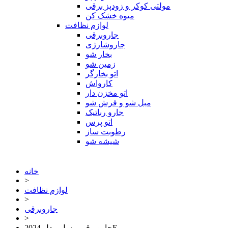
مولتی کوکر و زودپز برقی
میوه خشک کن
لوازم نظافت
جاروبرقی
جاروشارژی
بخار شو
زمین شو
اتو بخارگر
کارواش
اتو مخزن دار
مبل شو و فرش شو
جارو رباتیک
اتو پرس
رطوبت ساز
شیشه شو
خانه
>
لوازم نظافت
>
جاروبرقی
>
جاروبرقی بیسل مدل 2024E