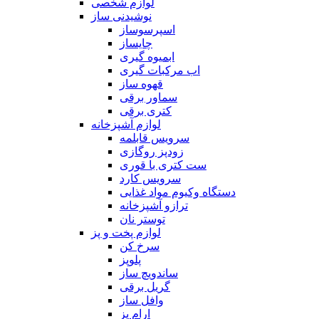
لوازم شخصی
نوشیدنی ساز
اسپرسوساز
چایساز
ابمیوه گیری
اب مرکبات گیری
قهوه ساز
سماور برقی
کتری برقی
لوازم آشپزخانه
سرویس قابلمه
زودپز روگازی
ست کتری با قوری
سرویس کارد
دستگاه وکیوم مواد غذایی
ترازو آشپزخانه
توستر نان
لوازم پخت و پز
سرخ کن
پلوپز
ساندویچ ساز
گریل برقی
وافل ساز
ارام پز