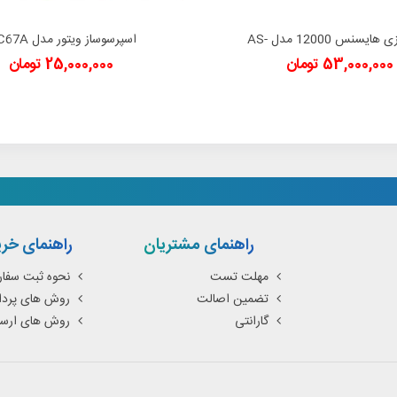
کولر گازی هایسنس 12000 مدل AS-
اسپرسوساز ویتور مدل W-C67A
دوست داشتن
دوست داشتن
12HR4SYRCA01
53,000,000 تومان
25,000,000 تومان
راهنمای مشتریان
راهنمای خرید
مهلت تست
نحوه ثبت سفا
تضمین اصالت
روش های پرد
گارانتی
روش های ارسا