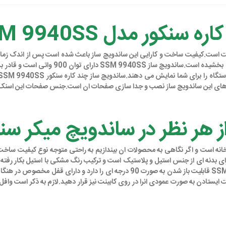
پرکاربرد و جدید این شرکت است.کیفیت ساخت و کارایی این ساندویچ ساز باعث شده است پس از ان
دارای بدنه ای از جنس استیل است که علاوه بر
یت های این ساندویچ ساز نصب و جدا سازی صفحات ان است.جنس صفحات این اسنک س
ظر در ساندویچ میکر سنکور 9940SS
 بدنه ای از جنس استیل و پلاستیک است و ترکیب رنگ مشکی با استیل بکار رفته در
تواند دوام و طول عمر بیشتر انرا برای شما تضمین کند.اسنک ساز SSM 9940SS قابلیت با