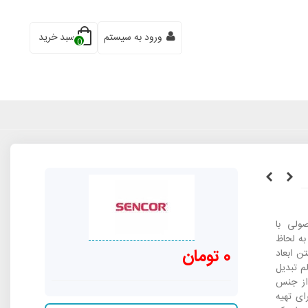
ورود به سیستم
سبد خرید
0
میکر سنکور مدل SSM 9940SS محصولی با
 به لحاظ
0 تومان
ن ابعاد
م تبدیل
 دارای 4 نوع سینی از جنس
ی تهیه