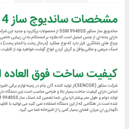
مشخصات ساندیوچ ساز 4 کاره سنکور مدل SSM 9940SS
ساندویچ ساز سنکور SSM 9940SS از محصولات 
اسنک مربعی و مثلثی،وافل و گریل کردن انواع گوشت خواهید بود.از قابل
کیفیت ساخت فوق العاده از هر ن
اساس دارای کیفیت ساخت بسیار بالا و طراحی مناسب است.این دستگاه دارای
نگهداری ان میزان فضای بسیار کمی را از اشپزخانه شما می گیرد.