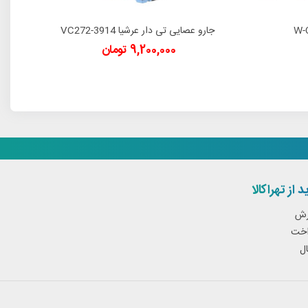
جارو عصایی تی دار عرشیا VC272-3914
دوست داشتن
9,200,000 تومان
 از تهراکالا
رش
اخت
ل