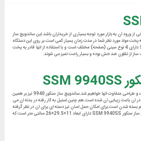
دک زمانی از ورود ان به بازار مورد توجه بسیاری از خریداران باشد.این ساندویچ ساز
 استحکام به ان زیبایی خاصی بخشیده است.ساندویچ ساز SSM 9940SS دارای توان 900 واتی است و قادر به پخت مواد مورد نظر شما در مدت زمان بسیار کمی است.بر روی این دستگاه
چراغ های نشانگری قرار دارد که نوع عملکرد (درحال پخت یا اتمام پخت) دستگاه را برای شما نمایش می دهند.ساندویچ ساز چند کاره سنکور SSM 9940SS دارای 4 نوع سینی (صفحه) مختلف است و با استفاده از انها قادر به پخت
از از تفلون ضد خش بوده و بسیار راحت تمیز می شوند.
SSM 
شرکت سنکور (SENCOR)از تولید کننده گان بنام در زمینه لوازم برقی اشپزخانه است و اگر نگاهی به محصولات ان بیندازیم به راحتی متوجه نوع کیفیت ساخت و طراحی متفاوت انها خواهیم شد.ساندویچ ساز سنکور 9940 نیز بر همین
 ان باعث زیبایی ان شده است.هم چنین استیل به کار رفته در بدنه ان می
ز شدن به صورت 90 درجه ای را دارد و دارای قفل مخصوص در هنگام بسته شدن است.برای امکان حمل اسان نیز دسته ای برای ان در نظر گرفته
شده است.در هنگامی که از این دستگاه استفاده نمی کنید می توانید با قابلیت ایستادن به صورت عمودی انرا در روی کابینت نیز قرار دهید.لازم به ذکر است وافل ساز سنکور SSM 9940SS دارای ابعاد 11×29.5×26 سانتی متر است که