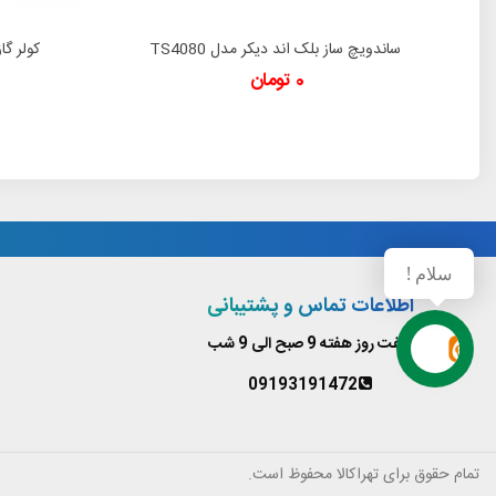
ساندویچ ساز بلک اند دیکر مدل TS4080
دوست داشتن
0 تومان
سلام !
اطلاعات تماس و پشتیبانی
هفت روز هفته 9 صبح الی 9 شب
09193191472
تمام حقوق برای تهراکالا محفوظ است.