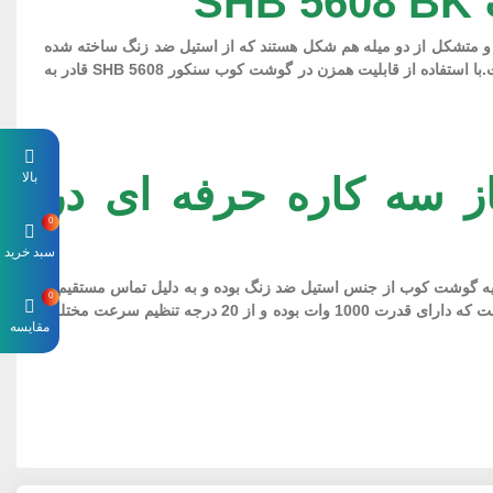
و متشکل از دو میله هم شکل هستند که از استیل ضد زنگ ساخته شده
اند.همزن در هنگام اماده سازی مواد مختلف برای پخت و پز و یا درست کردن بیسکویت و شیرینی های خانگی یکی از وسایل پرکاربرد و مورد نیاز است.با استفاده از قابلیت همزن در گوشت کوب سنکور SHB 5608 قادر به
بالا
نکور SHB 5608 یک غذاساز سه کاره حرفه ای در
0
سبد خرید
یه گوشت کوب از جنس استیل ضد زنگ بوده و به دلیل تماس مستقیم با
0
مواد غذایی مختلف می تواند سلامت بهداشتی انها را نیز برای شما تضمین کند.با وجود این دستگاه شما یک گوشت کوب حرفه ای در اختیار خواهید داشت که دارای قدرت 1000 وات بوده و از 20 درجه تنظیم سرعت مختلف
مقایسه