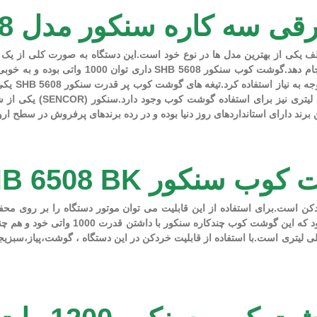
 کاره سنکور مدل SHB 5608
ختلف یکی از بهترین مدل ها در نوع خود است.این دستگاه به صورت کلی 
تواند سه عملکرد متفاوت (گوشت کوب،همزن،خردک
بسیار مقاوم تیتانیومی هست
ند دارای استانداردهای روز دنیا بوده و در رده برندهای پرفروش در سطح اروپا
نکور SHB 6508 BK
ز عملکردهای چندگانه گوشت کوب برقی سنکور SHB 5608،خردکن است.برای استفاده از این قابلیت می توان
کنید.خردکردن مواد غذایی مختلف به وفور در
 این دستگاه از جنس طلق مقاوم بوده و دارای ظرفیت 1250 میلی لیتری است.با استفاده از قابلیت خردکن در این 