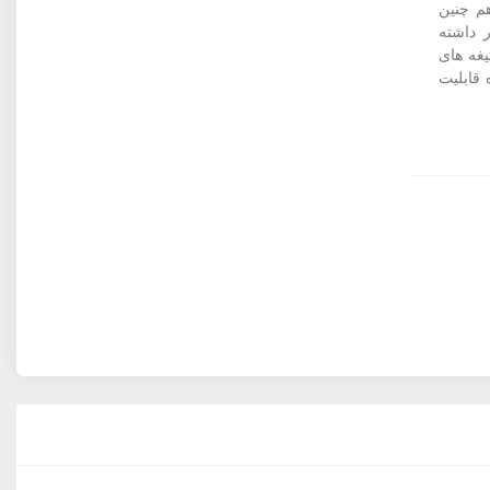
هم چنین
 داشته
ب شرکت SENCOR داشتن تیغه های
قابلیت