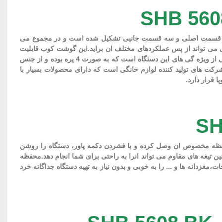
از یک قسمت اصلی و سه قسمت جانبی تشکیل شده است و در مجموع می
ن) را برای شما انجام دهد.گوشت کوب سنکور SHB 5608 داری توان 1000 واتی بوده و به خوبی می تواند از پس عملکردهای مختلف ان براید.این گوشت کوب قابلیت
تنظیم سرعت را دارد و می توان از بیست درجه سرعت مختلف ان با توجه به نیاز استفاده کرد.تیغه های گوشت کوب پر قدرت سنکور SHB 5608 یکی از ویژه گی های این دستگاه است که به صورت 4 پره بوده و از جنس
ند.به همراه این دستگاه یک لیوان 800 میلی لیتری نیز برای استفاده گوشت کوب وجود دارد.سنکور (SENCOR) یکی از شرکت های تولید کننده لوازم خانگی است که دارای محصولات بسیار با
 قرار دارد.
 موتور دستگاه را بر روی محفظه مخصوص ان وصل کرده و با فشردن دکمه پاور، دستگاه را روشن
 اشپزخانه ها انجام می شود که این گوشت کوب چندکاره سنکور با داشتن قدرت 1000 واتی خود و هم چنین تیغه های مقاوم می تواند انرا به راحتی برای شما انجام دهد.محفظه
دستگاه ، گوشت،پیاز،سبزیجات،مغزدانه ها و ... را به خوبی و بدون نیاز به تهیه دستگاه جداگانه خرد