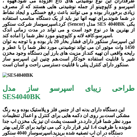
طرفداران این نوع نوشیدنی های داغ افزوده می شود.قهوه ،
اسپرسو و کاپوچینو از جمله نوشیدنی هایی هستند که از مصرف
زیادی برخوردار بوده و می توانند باعث رفع خستگی و ایجاد نشاط
در شما شوند.برای تهیه انها نیز باید از یک دستگاه مناسب استفاده
کرد.اسپرسوساز شرکت سنکور (Sencor) مدل SES 4040BK یکی
از بهترین ها در نوع خود است و می تواند در مدت زمانی اندک
اسپرسو،کافه لاته و کاپوچینو مورد نظر شما را اماده کند.
این اسپرساز سنکور دارای فشار بخار 20 بار بوده و با توجه به توان
1450 وات موتور ان می تواند نوشیدنی مورد نظر شما را با عطر و
رایحه واقعی ان تهیه کند.از مزیت های بارز این دستگاه وجود مخزن
شیر با قابلیت استفاده خودکار است.هم چنین این اسپرسو ساز
سنکور دارای کنترل پنلی با قابلیت دسترسی راحت و اسان است.
طراحی زیبای اسپرسو ساز مدل
SES4040BK
این دستگاه دارای بدنه ای از جنس فلز و پلاستیک بوده و به رنگ
مشکی است.بر روی ان دکمه هایی برای کنترل و اعمال تنظیمات
مورد نظر شما قرار دارد.در قسمت پشت ان نیز یک مخزن اب جدا
شونده با ظرفیت 1.4 لیتر قرار دارد کی می توانید برای کارایی بهتر
دستگاه در ان اب تصفیه شده بریزید.اسپرسوساز 4040 سنکور