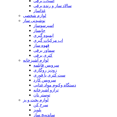
اسیاب برقی
سالاد ساز و رنده برقی
غذاساز
لوازم شخصی
نوشیدنی ساز
اسپرسوساز
چایساز
ابمیوه گیری
اب مرکبات گیری
قهوه ساز
سماور برقی
کتری برقی
لوازم آشپزخانه
سرویس قابلمه
زودپز روگازی
ست کتری با قوری
سرویس کارد
دستگاه وکیوم مواد غذایی
ترازو آشپزخانه
توستر نان
لوازم پخت و پز
سرخ کن
پلوپز
ساندویچ ساز