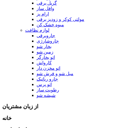
گریل برقی
وافل ساز
ارام پز
مولتی کوکر و زودپز برقی
میوه خشک کن
لوازم نظافت
جاروبرقی
جاروشارژی
بخار شو
زمین شو
اتو بخارگر
کارواش
اتو مخزن دار
مبل شو و فرش شو
جارو رباتیک
اتو پرس
رطوبت ساز
شیشه شو
از زبان مشتریان
خانه