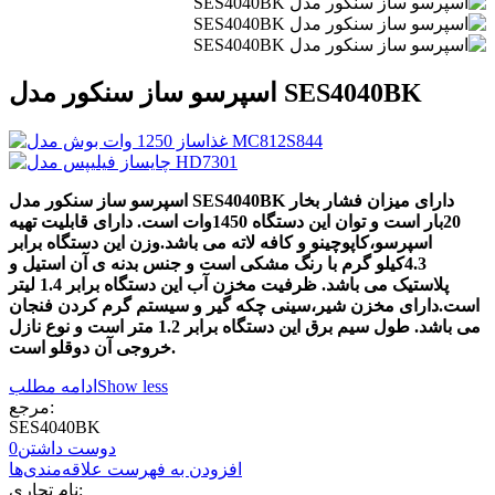
اسپرسو ساز سنکور مدل SES4040BK
اسپرسو ساز سنکور مدل SES4040BK دارای میزان فشار بخار
20بار است و توان این دستگاه 1450وات است. دارای قابلیت تهیه
اسپرسو،کاپوچینو و کافه لاته می باشد.وزن این دستگاه برابر
4.3کیلو گرم با رنگ مشکی است و جنس بدنه ی آن استیل و
پلاستیک می باشد. ظرفیت مخزن آب این دستگاه برابر 1.4 لیتر
است.دارای مخزن شیر،سینی چکه گیر و سیستم گرم کردن فنجان
می باشد. طول سیم برق این دستگاه برابر 1.2 متر است و نوع نازل
خروجی آن دوقلو است.
Show less
ادامه مطلب
مرجع:
SES4040BK
دوست داشتن
0
افزودن به فهرست علاقه‌مندی‌ها
نام تجاری: