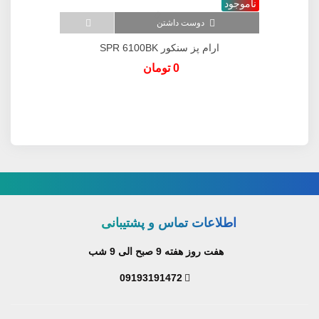
ناموجود
نا
دوست داشتن
ارام پز سنکور SPR 6100BK
0 تومان
اطلاعات تماس و پشتیبانی
هفت روز هفته 9 صبح الی 9 شب
09193191472