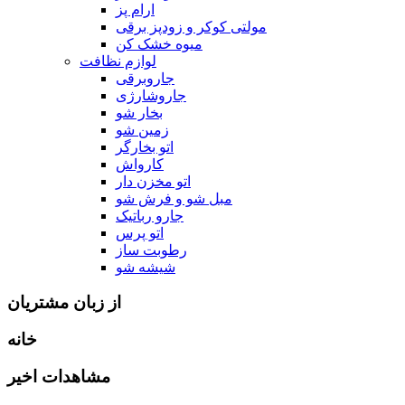
ارام پز
مولتی کوکر و زودپز برقی
میوه خشک کن
لوازم نظافت
جاروبرقی
جاروشارژی
بخار شو
زمین شو
اتو بخارگر
کارواش
اتو مخزن دار
مبل شو و فرش شو
جارو رباتیک
اتو پرس
رطوبت ساز
شیشه شو
از زبان مشتریان
خانه
مشاهدات اخیر