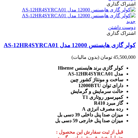
اشتراک گذاری
جدید
دوست داشتن
اشتراک گذاری
کولر گازی هایسنس 12000 مدل AS-12HR4SYRCA01
45,500,000 تومان
(بدون مالیات)
کولر گازی برند هایسنس Hisense
مدل AS-12HR4SYRCA01
ساخت و مونتاژ کشور چین
دارای توان 12000BTU
حالت سرمایش و گرمایش
کمپرسور روتاری T1
گاز مبرد R410
رده مصرف انرژی A
میزان صدا پنل داخلی 39 دسی بل
میزان صدا پنل خارجی 59 دسی بل
قبل از ثبت سفارش این محصول :
حتما با بخش فروش تماس بگیرید