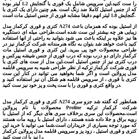
را ست کنید.این سرویس شامل یک قوری با گنجایش 1.2 لیتر بوده
که از جنس استیل کاملا ضد زنگ است .هم چنین دارای یک کتری با
گنجایش 1.8 لیتر انهم دقیقا مشابه قوری از جنس استیل مات است.
کتری و قوری کرکماز مدل A274 از استیل بوده که همزمان باعث
زیبایی هر چه بیشتر این ست شده است.طراحی میله ای دستگیره
ها نیز علاوه بر اینکه باعث می شود بتوانید به راحتی از انها استفاده
کنید باعث خواهد شد بتوان به نگاه هنرمندانه شرکت کرکماز نیز در
طراحی محصولات خود پی ببرید. این کتری و قوری استیل مات
کرکماز دارای دو درب بوده که درب قوری از جنس شیشه پیرکس و
درب کتری نیز از جنس استیل است.این مدل از ست های کتری با
قوری شرکت کرکماز ترکیه از نظر طراحی شبیه به سرویس قابلمه
مدل پرولاین است و اگر شما بخواهید می توانید در کنار این ست
کتری با قوری ، از سرویس قابلمه هم شکل ان نیز استفاده کنید و
در واقع کتری و قوری را با ست پخت و پز خود نیز ست کنید.
کتری و قوری کرکماز مدل A274 همانطور که گفته شد جزو سری
محصولات با نام پرولاین Proline شرکت کرکماز ترکیه
است.محصولات این سری برخلاف سری های دیگر که از استیل با
رویه براق و جلا داده شده هستند ، دارای استیل با رویه مات هستند
که مورد توجه بسیاری از خریداران است.شما می توانید با خرید این
کتری و قوری استیل ، زود پز و سرویس قابلمه مدل پرولاین کرکماز
را نیز با ان ست کنید.