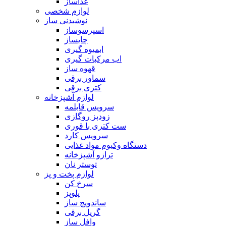
غذاساز
لوازم شخصی
نوشیدنی ساز
اسپرسوساز
چایساز
ابمیوه گیری
اب مرکبات گیری
قهوه ساز
سماور برقی
کتری برقی
لوازم آشپزخانه
سرویس قابلمه
زودپز روگازی
ست کتری با قوری
سرویس کارد
دستگاه وکیوم مواد غذایی
ترازو آشپزخانه
توستر نان
لوازم پخت و پز
سرخ کن
پلوپز
ساندویچ ساز
گریل برقی
وافل ساز