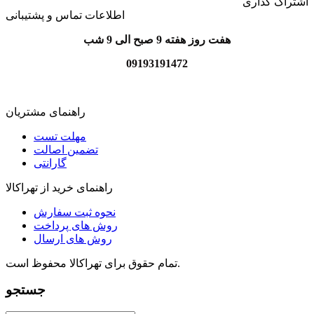
اشتراک گذاری
اطلاعات تماس و پشتیبانی
هفت روز هفته 9 صبح الی 9 شب
09193191472
راهنمای مشتریان
مهلت تست
تضمین اصالت
گارانتی
راهنمای خرید از تهراکالا
نحوه ثبت سفارش
روش های پرداخت
روش های ارسال
تمام حقوق برای تهراکالا محفوظ است.
جستجو