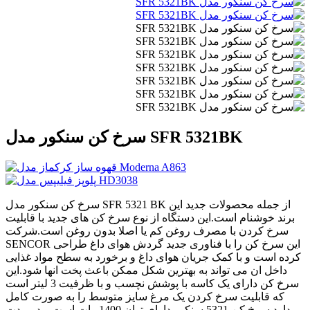
سرخ کن سنکور مدل SFR 5321BK
سرخ کن سنکور مدل SFR 5321 BK از جمله محصولات جدید این
برند خوشنام است.این دستگاه از نوع سرخ کن های جدید با قابلیت
سرخ کردن با مصرف روغن کم یا اصلا بدون روغن است.شرکت
SENCOR این سرخ کن را با فناوری جدید گردش هوای داغ طراحی
کرده است و با کمک جریان هوای داغ و برخورد به سطح مواد غذایی
داخل ان می تواند به بهترین شکل ممکن باعث پخت انها شود.این
سرخ کن دارای یک کاسه با پوشش نچسب و با ظرفیت 3 لیتر است
که قابلیت سرخ کردن یک مرغ سایز متوسط را به صورت کامل
دارد.سرخ کن 5321 سنکور دارای توان 1400 وات است و در مدت