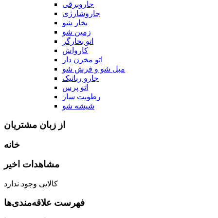
جاروبرقی
جاروشارژی
بخار شو
زمین شو
اتو بخارگر
کارواش
اتو مخزن دار
مبل شو و فرش شو
جارو رباتیک
اتو پرس
رطوبت ساز
شیشه شو
از زبان مشتریان
خانه
مشاهدات اخیر
کالایی وجود ندارد
فهرست علاقه‌مندی‌ها