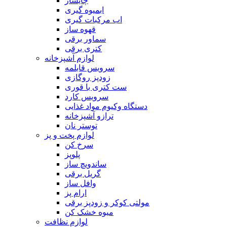
چایساز
ابمیوه گیری
اب مرکبات گیری
قهوه ساز
سماور برقی
کتری برقی
لوازم آشپزخانه
سرویس قابلمه
زودپز روگازی
ست کتری با قوری
سرویس کارد
دستگاه وکیوم مواد غذایی
ترازو آشپزخانه
توستر نان
لوازم پخت و پز
سرخ کن
پلوپز
ساندویچ ساز
گریل برقی
وافل ساز
ارام پز
مولتی کوکر و زودپز برقی
میوه خشک کن
لوازم نظافت