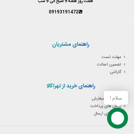
هفت روز هفته 9 صبح الی 9 شب
09193191472
راهنمای مشتریان
مهلت تست
تضمین اصالت
گارانتی
راهنمای خرید از تهراکالا
سلام !
نحوه ثبت سفارش
روش های پرداخت
روش های ارسال