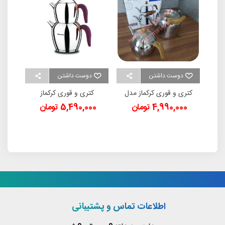
دوست داشتن
دوست داشتن
د
120 هایسنس
کتری و قوری کرکماز مدل
کتری و قوری کرکماز
کتری
57
Sehnaz A215
Foresta A217
4,990,000 تومان
5,490,000 تومان
00
اطلاعات تماس و پشتیبانی