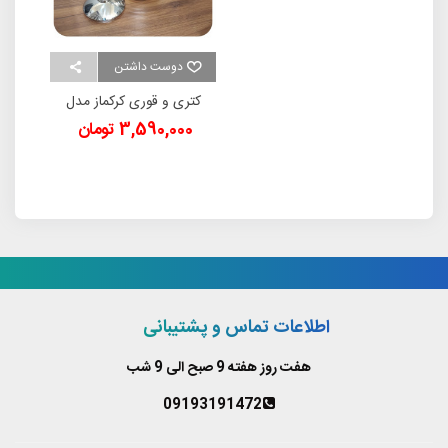
دوست داشتن
کتری و قوری کرکماز مدل
ASTRA A098
3,590,000 تومان
اطلاعات تماس و پشتیبانی
هفت روز هفته 9 صبح الی 9 شب
09193191472