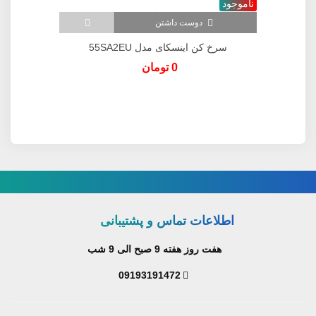
ناموجود
نا
دوست داشتن
سرخ کن اینسکای مدل 55SA2EU
0 تومان
اطلاعات تماس و پشتیبانی
هفت روز هفته 9 صبح الی 9 شب
09193191472