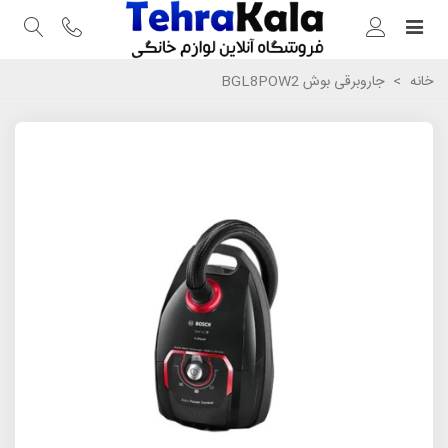
خانه
>
جاروبرقی بوش BGL8POW2