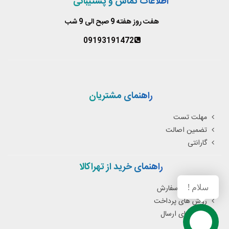
اطلاعات تماس و پشتیبانی
هفت روز هفته 9 صبح الی 9 شب
09193191472
راهنمای مشتریان
مهلت تست
تضمین اصالت
گارانتی
راهنمای خرید از تهراکالا
سلام !
نحوه ثبت سفارش
روش های پرداخت
روش های ارسال