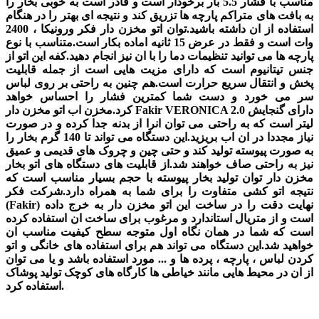
مناسب با فشار 5.5 بار برخودار است و قادر است به خوبی بخار را
به بافت های متراکم پارچه ها تزریق کند و نتیجه ای بهتر را در هنگام
استفاده از ان داشته باشید.توان اتو مخزن دار فکر ورونیکا ، 2400
وات است و فقط در عرض 15 ثانیه اماده بکار است.متناسب با نوع
پارچه ها می توانید تنظیمات دما را با ان نیز انجام دهید.کفه این اتو از
جنس تیتانیوم است که دارای مزیت هایی است از جمله قابلیت
پخش و انتقال سریع حرارت است.هم چنین به راحتی بر روی لباس
سر می خورد و دست شما کمترین فشار را احساس خواهد
کرد.مخزن اب اتو مخزن دار Fakir VERONICA دارای گنجایش 2.0
لیتر است که به راحتی می توان انرا از بدنه جدا کرده و در صورت
نیاز مجددا در ان اب بریزید.این دستگاه می تواند تا 140 گرم بخار را
به صورت پیوسته تولید کند و حتی چین و چروک های قدیمی و عمیق
نیز به راحتی صاف خواهند شد.از قابلیت های دستگاه های اتو بخار
مخزن دار توان تولید بخار پیوسته با حجم بسیار مناسب است که
نتیجه اتو کشی متفاوت را برای شما به همراه دارد.شرکت فکر
(Fakir) نهایت دقت را در ساخت این اتو مخزن دار به خرج داده
است و از متریال استاندارد و مرغوب برای ساخت ان استفاده کرده
است که شما در همان نگاه اول متوجه سطح کیفیت مناسب ان
خواهید شد.این دستگاه می تواند هم برای استفاده های خانگی و اتو
کردن لباس ، پارچه ، پرده ها و ... مورد استفاده باشد و یا می توان
از ان در محیط هایی مانند خیاطی ها کارگاه های کوچک تولید پوشاک
استفاده کرد.