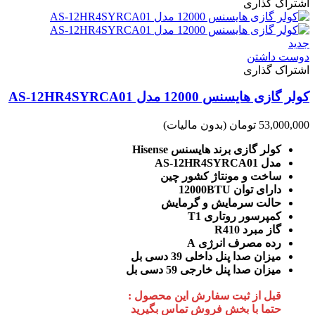
اشتراک گذاری
جدید
دوست داشتن
اشتراک گذاری
کولر گازی هایسنس 12000 مدل AS-12HR4SYRCA01
53,000,000 تومان
(بدون مالیات)
کولر گازی برند هایسنس Hisense
مدل AS-12HR4SYRCA01
ساخت و مونتاژ کشور چین
دارای توان 12000BTU
حالت سرمایش و گرمایش
کمپرسور روتاری T1
گاز مبرد R410
رده مصرف انرژی A
میزان صدا پنل داخلی 39 دسی بل
میزان صدا پنل خارجی 59 دسی بل
قبل از ثبت سفارش این محصول :
حتما با بخش فروش تماس بگیرید