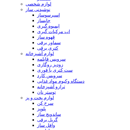
لوازم شخصی
نوشیدنی ساز
اسپرسوساز
چایساز
ابمیوه گیری
اب مرکبات گیری
قهوه ساز
سماور برقی
کتری برقی
لوازم آشپزخانه
سرویس قابلمه
زودپز روگازی
ست کتری با قوری
سرویس کارد
دستگاه وکیوم مواد غذایی
ترازو آشپزخانه
توستر نان
لوازم پخت و پز
سرخ کن
پلوپز
ساندویچ ساز
گریل برقی
وافل ساز