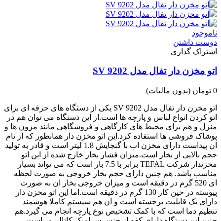
ناموجود
دوست داشتن
اشتراک گذاری
اتو مخزن دار تفال مدل SV 9202
0 تومان
(بدون مالیات)
اتو مخزن دار تفال مدل SV 9202 یکی از دستگاه های حرفه ای برای
اتو کردن انواع لباس و پارچه ها است.از این دستگاه می توان هم در
منزل و هم برای محیط های کارگاهی و فروشگاهی مانند مزون ها و
پوشاک فروشی ها استفاده کرد.این اتو مخزن دار همانطور که از نام
ان پیداست دارای مخزن اب با گنجایش 1.8 لیتر است و قادر به تولید
حجم بالایی از بخار است.میزان فشار بخار خارج شده از این اتو
مخزندار شرکت TEFAL برابر با 7.5 بار است که می تواند بسیار
مناسب باشد. هم چنین دارای حجم بخار خروجی به صورت لحظه
ای 520 گرم در دقیقه است و میزان خروجی بخار ان به صورت
پیوسته در حین کار 130 گرم در دقیقه است.اما این اتو مخزن دار
دارای یک قابلیت برجسته است و ان هم سیستم کاملا هوشمند
تنظیم دما است که با کمک تشخیص نوع پارچه انجام می گیرد.هم
چنین این دستگاه دارای کفه از جنس سرامیک کاتالیزور است