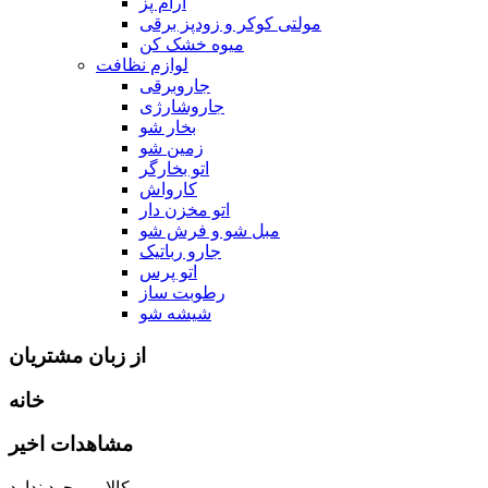
ارام پز
مولتی کوکر و زودپز برقی
میوه خشک کن
لوازم نظافت
جاروبرقی
جاروشارژی
بخار شو
زمین شو
اتو بخارگر
کارواش
اتو مخزن دار
مبل شو و فرش شو
جارو رباتیک
اتو پرس
رطوبت ساز
شیشه شو
از زبان مشتریان
خانه
مشاهدات اخیر
کالایی وجود ندارد