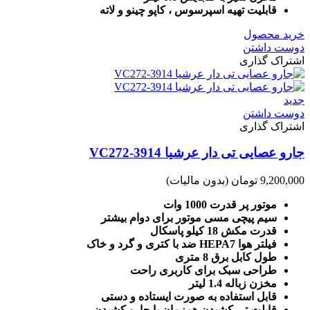
قابلیت تهیه اسپرسوس ، کاپو چینو و لاته
خرید محصول
دوست داشتن
اشتراک گذاری
جدید
دوست داشتن
اشتراک گذاری
جارو عصایی تی دار عرشیا VC272-3914
9,200,000 تومان
(بدون مالیات)
موتور پر قدرت 1000 وات
سیم پیچی مسی موتور برای دوام بیشتر
قدرت مکش 18 کیلو پاسکال
فیلتر هوا HEPA7 ضد با کتری و گرد و خاک
طول کابل برق 8 متری
طراحی سبک برای کاربری راحت
مخزن زباله 1.4 لیتر
قابل استفاده به صورت ایستاده و دستی
قابلت تی کشیدن همزمان با جارو کشیدن