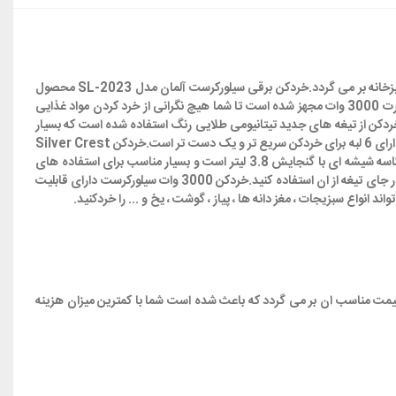
در میان سیل مختلفی از دستگاه های برقی آشپزخانه خردکن های برقی این روزها در کانون توجه هستند و دلیل ان نیز به کاربرد زیاد و نیاز فراوان به انها در آشپزخانه بر می گردد.خردکن برقی سیلورکرست آلمان مدل SL-2023 محصول
جدید این برند خوشنام است که با قابلیت هایی که دارد می تواند بهترین گزینه برای استفاده در آشپزخانه شما باشد.این خردکن سیلورکرست به موتور بسیار پر قدرت 3000 وات مجهز شده است تا شما هیچ نگرانی از خرد کردن مواد غذایی
مینه برخوردار است.برای این خردکن از تیغه های جدید تیتانیومی طلایی رنگ استفاده شده است که بسیار
مقاوم تر از تیغه های استیل هستند و بسیار دیرتر از تیغه های استیل کند می شوند.خردکن سیلورکرست تیغه تیتانیومی البته طراحی تیغه ان نیز متفاوت است و دارای 6 لبه برای خردکن سریع تر و یک دست تر است.خردکن Silver Crest
Germany دارای اتصالات تمام فلزی است و اثری از ساییده گی و استهلاک در قسمت های اتصالات ان در طول زمان دیده نخواهد شد.این محصول دارای کاسه شیشه ای با گنجایش 3.8 لیتر است و بسیار مناسب برای استفاده های
خانگی و خرد کردن مواد غذایی مختلف در حجم متوسط است.این دستگاه یک قطعه مخصوص برای پوست کن کردن سیر نیز دارد که می توانید با قرار دادن ان در جای تیغه از ان استفاده کنید.خردکن 3000 وات سیلورکرست دارای قابلیت
واع سبزیجات ، مغز دانه ها ، پیاز ، گوشت ، یخ و ... را خردکنید.
 قیمت مناسب ان بر می گردد که باعث شده است شما با کمترین میزان هزینه