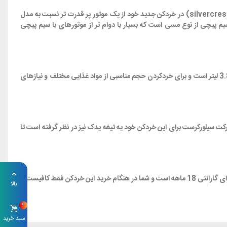
شاید در مورد توان موتور این دستگاه این سوال برای شما پیش بیاید که توان 3000 ایا وقعی است یا نه؟خوب جواب بسیار ساده است و شرکت سیلورکرست (silvercrest) در خردکن جدید خود از یک موتور پر قدرت تر نسبت به مدل
م پیچی از نوع مسی است که بسیار با دوام تر از موتورهای با سیم پیچی
طبیعتا اگر شما بخواهید یک خردکن برقی برای استفاده در آشپزخانه برای مصارف روزانه بخرید نیازی به حجم بسیار زیاد ان ندارید.این خردکن دارای گنجایش 3.8 لیتر است و برای خردکردن حجم مناسبی از مواد غذایی مختلف و نیازهای
ت سیلورکرست برای این خردکن خود یه تیغه یدک نیز در نظر گرفته است تا
فروشگاه تهراکالا وارد کننده مستقیم محصولات برند سیلورکرست است و تمامی محصولات این شرکت از جمله خردکن جدید ان با تیغه های تیتانیومی شش لبه دارای گارانتی 18 ماهه است و شما در هنگام خرید این خردکن فقط کافیست با
بالا
0
سبد خرید