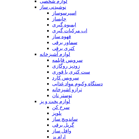
لوازم شخصی
نوشیدنی ساز
اسپرسوساز
چایساز
ابمیوه گیری
اب مرکبات گیری
قهوه ساز
سماور برقی
کتری برقی
لوازم آشپزخانه
سرویس قابلمه
زودپز روگازی
ست کتری با قوری
سرویس کارد
دستگاه وکیوم مواد غذایی
ترازو آشپزخانه
توستر نان
لوازم پخت و پز
سرخ کن
پلوپز
ساندویچ ساز
گریل برقی
وافل ساز
ارام پز