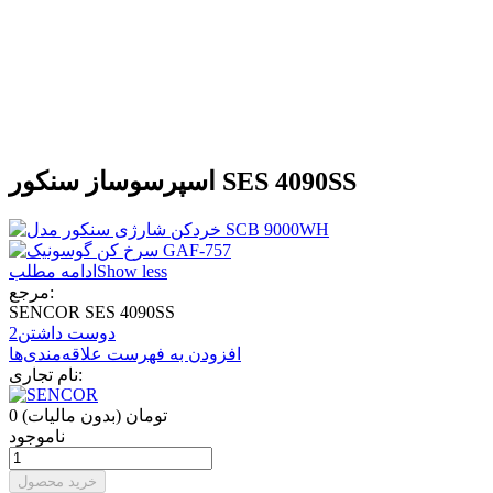
اسپرسوساز سنکور SES 4090SS
Show less
ادامه مطلب
مرجع:
SENCOR SES 4090SS
دوست داشتن
2
افزودن به فهرست علاقه‌مندی‌ها
نام تجاری:
0 تومان
(بدون مالیات)
ناموجود
خرید محصول