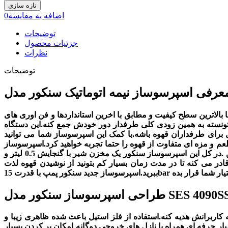
اضافه به مقایسه
0
توضیحات
جزئیات محصول
نظرات
توضیحات
بالاترین سطح کیفیت و مطابق با اخرین استانداردها و فن اوری های
 اخیرا روانه بازار شده و تونسته به همین زودی کلی طرفدار دور خودش جمع کنه.این دستگاه
 برای طرفداران قهوه باشه.با کمک این اسپرسوساز شما می توانید
ت از قهوه را حتما تجربه خواهید کرد.اسپرسوساز SES 4090SS سنکور نیمه اتوماتیک
است و یک مخزن شیر هم داره تا دیگه برای نوشیدنی هایی که فوم شیر نیاز دارند لازم نباشه شما به صورت دستی فوم گیری رو انجام بدین .در کل این اسپرسوساز سنکور یک مخزن شیر با گنجایش 0.5 لیتر و
 دستگاه جدا کنید.توان 1450 وات با وجود بویلر ترموبلاک شما را قادر می کنه تا در مدت زمان بسیار کم بتونید از نوشیدن قهوه لذت
احی اسپرسوساز سنکور مدل SES 4090SS
کاربرانش هدیه کنه.استفاده از فلز استیل باعث شده ظاهری زیبا و
ار حرفه ای همراه با نازل های خروجی دوگانه امکان پر کردن بسیار