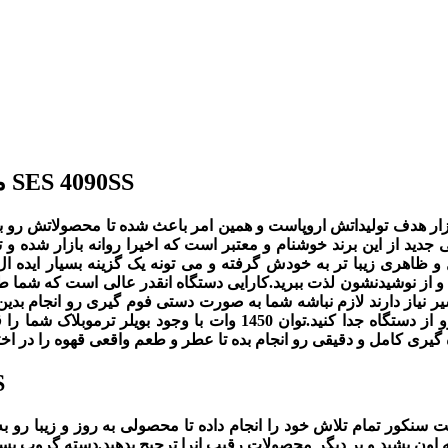
معرفی اسپرسوساز نیمه اتوماتیک سنکور مدل SES 4090SS
ار هدف تولیداتش اروپاست و همین امر باعث شده تا محصولاتش رو با 
انگی عرضه کنه.اسپرسوساز سنکور مدل 4090 محصولی جدید از این برند خوشنام و معتبر است که
 ظاهری زیبا تر به خودش گرفته و می تونه یک گزینه بسیار ایده ال
ز نوشیدنشون لذت ببرید.کارایی دستگاه انقدر عالی است که شما طعم و مزه ای متفاو
یک مخزن اب با گنجایش 1.4 لیتر داره که به راحتی می تونید اونها رو از
طر
نکور تمام تلاش خود را انجام داده تا محصولی به روز و زیبا رو به 
 اون بشید و بر دیگر محصولات رقیب انرا ترجیح بدهید.دسته گروپ بسی