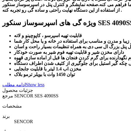
 کنترل پنل در اسپرسوساز سنکور SES 4090SS هم به صورت ترکیبی بوده و این نیز علاوه بر زیبایی خاصی که ان بخشیده باعث شده تا کاربر بتونه
از استفاده از این دستگاه نهایت راحتی و ساده گی رو تجربه کنه .
 های اسپرسوساز سنکور SES 4090SS :
قابلیت تهیه اسپرسو ، کاپوچینو و لاته
یبا و مدرن و مناسب برای استفاده در خانه و یا محل کار شما
ل پنل بزرگ ال سی دی به همراه تنظیمات بسیار راحت و اسان
دارای مخزن شیر و قابلیت تهیه فوم شیر به صورت خودکار
نگهدارنده برای گرم کردن فنجان ها قبل از اماده سازی قهوه
 چکه گیر استیل برای جلوگیری از کثیف شدن اطراف دستگاه
مخزن اب 1.4 لیتر با قابلیت جابجایی
توان 1450 وات با بویلر ترمو بلاک
Show less
ادامه مطلب
جزئیات محصول
SENCOR SES 4090SS
مرجع
مشخصات
برند
SENCOR