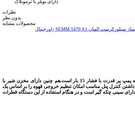
دارای بویلر با ترموبلاک
نظرات
بدون نظر
محصولات مشابه
اسپرسوساز سیلورکرست SEMM 1470 A1 دستگاهی برای تهیه نوشیدنی هایی مانند اسپرسو ، کاپوچینو و لاته است.این دستگاه مجهز به پمپ پر قدرت با فشار 15 بار است.هم چنین دارای مخزن شیر با
توجه به داشتن کنترل پنل مناسب امکان تنظیم خروجی قهوه را بر اساس یک
از فلز استیل است.این محصول دارای سینی چکه گیر است و در هنگام استفاده از این دستگاه قطرات