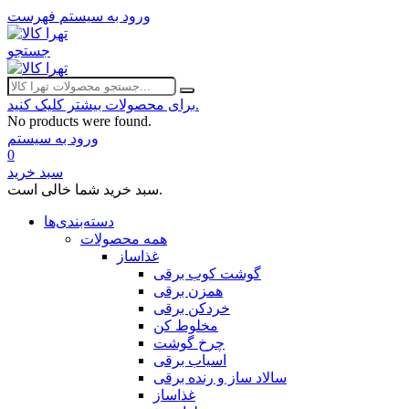
ورود به سیستم
فهرست
جستجو
برای محصولات بیشتر کلیک کنید.
No products were found.
ورود به سیستم
0
سبد خرید
سبد خرید شما خالی است.
دسته‌بندی‌ها
همه محصولات
غذاساز
گوشت کوب برقی
همزن برقی
خردکن برقی
مخلوط کن
چرخ گوشت
اسیاب برقی
سالاد ساز و رنده برقی
غذاساز