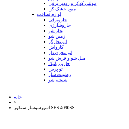
مولتی کوکر و زودپز برقی
میوه خشک کن
لوازم نظافت
جاروبرقی
جاروشارژی
بخار شو
زمین شو
اتو بخارگر
کارواش
اتو مخزن دار
مبل شو و فرش شو
جارو رباتیک
اتو پرس
رطوبت ساز
شیشه شو
خانه
>
اسپرسوساز سنکور SES 4090SS