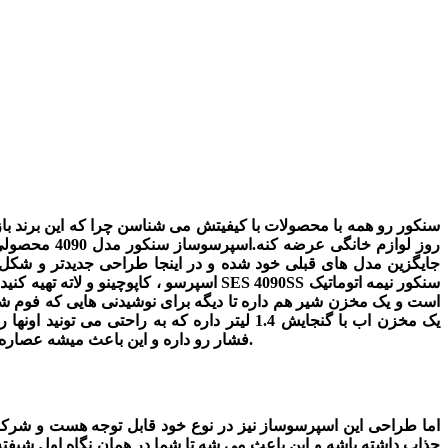
سنکور رو همه با محصولات با کیفیتش می شناسن چرا که این برند باز
روز لوازم خ
جایگزین مدل های قبلی خود شده و در اینجا طراحی جدیدتر و شکل و
اسپرسو ، کاپوچینو و لاته تهیه کنید و ا
ببرید.اسپرسوساز جدید سنکور پمپ با قدرت 15bar فشار رو داره و این باعث میشه عصاره گیری کامل و دقیقی رو انجام بده تا عطر و طعم واقعی قهوه را در اختیار شما قرار بده.
اما طراحی این اسپرسوساز نیز در نوع خود قابل توجه هست و شرکت س
جذاب داشته باشه و این باعث می شه تا شما در همان نگاه اول شیفته