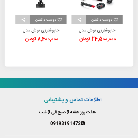
دوست داشتن
دوست داشتن
بل 12000
جاروشارژی بوش مدل
جاروشارژی بوش مدل
QAP-
BCS712XXL
BOSCH BBH32101
24,500,000 تومان
8,400,000 تومان
اطلاعات تماس و پشتیبانی
هفت روز هفته 9 صبح الی 9 شب
09193191472