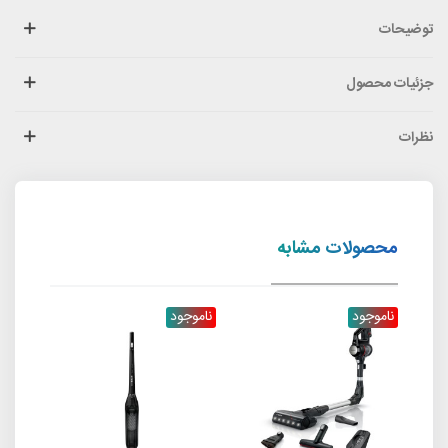
توضیحات
جزئیات محصول
نظرات
محصولات مشابه
جدید
ناموجود
ناموجود
ناموج
د
جاروش
000