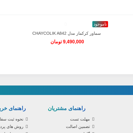
ناموجود
سماور کرکماز مدل CHAYCOLIK A842
دوست داشتن
9,490,000 تومان
راهنمای مشتریان
راهنمای خرید
مهلت تست
نحوه ثبت سف
تضمین اصالت
روش های پرد