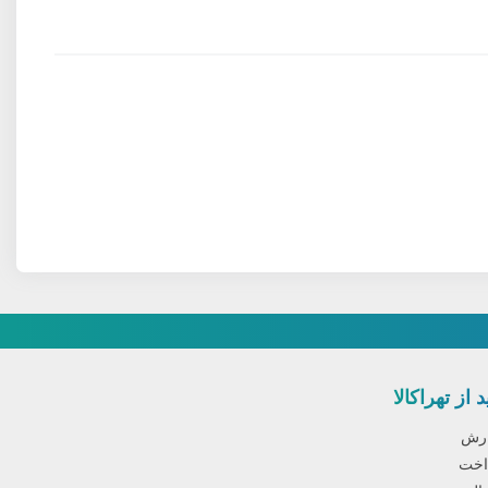
 از تهراکالا
ارش
اخت