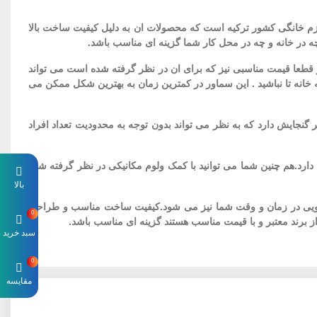
ا و قیمت مناسب است.سینبو (sinbo) یکی از شرکت های تولید کننده لوازم خانگی کشور ترکیه است که محصولات ان به دلیل کیفیت ساخت بالا
ه در خانه و چه در محل کار شما گزینه ای مناسب باشد.
بایی است و قطعا قیمت مناسبی نیز که برای ان در نظر گرفته شده است می تواند
ه خانه تا نباشید . این سماور در کمترین زمان به بهترین شکل ممکن می
بو ترکیه بدنه از جنس استیل دارد که با توجه به نوع استیل 18/10 کاملا ضد زنگ است.ظرفیت مخزن اصلی 2.0 لیتر و قوری ان نیز 1.0 لیتر گنجایش دارد که به نظر می تواند بدون توجه به محدودیت تعداد افراد
رد.هم چنین شما می توانید با کمک ولوم مکانیکی در نظر گرفته شده
بالا
ن باعث صرفه جویی در زمان و وقت شما نیز می شود.کیفیت ساخت مناسب و طراحی
0
از برند معتبر و با قیمت مناسب هستند گزینه ای مناسب باشد.
سبد خرید
0
مقایسه