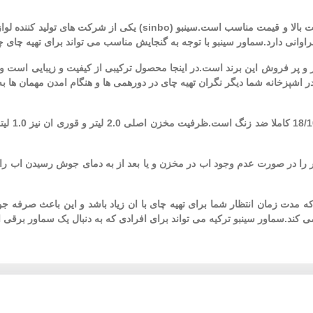
سماور برقی سینبو STM 5718 ساخت ترکیه و دستگاهی با کیفیت ساخت بال
وانی دارد.سماور سینبو با توجه به گنجایش مناسب می تواند برای تهیه چای چ
ولات بسیار پر طرفدار و پر فروش این برند است.در اینجا محصول ترکیبی از کیفیت و زی
در اشپزخانه شما دیگر نگران تهیه چای در دورهمی ها و هنگام امدن مهمان ها ب
سماور سین
را در صورت عدم وجود اب در مخزن و یا بعد از به دمای جوش رسیدن اب را دا
 انتظار داشته باشید که مدت زمان انتظار شما برای تهیه چای با ان زیاد باشد و ای
 می کند.سماور سینبو ترکیه می تواند برای افرادی که به دنبال یک سماور برقی 