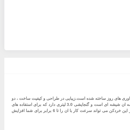
اوری های روز ساخته شده است.زیبایی در طراحی و کیفیت ساخت ، دو
ویژه گی برجسته ان است.خردکن بومن 8003 دارای موتور پرقدرت 800 وات است که البته قابلیت تنظیم در دو دور سرعت مختلف را نیز دارد.کاسه ان شیشه ای است و گنجایشی 3.0 لیتری دارد که برای استفاده های
روزمره در آشپزخانه مناسب است.بومن برای این خردکن از تیغه های تیتانیومی که بسیار بادوام و مقاوم هستند استفاده کرده است.تیغه های 6 لبه در این خردکن می تواند سرعت کار با ان را تا 6 برابر برای شما افزایش