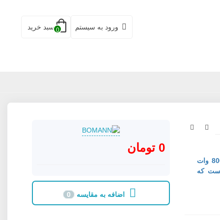
ورود به سیستم
سبد خرید
0
0 تومان
خردکن بومن مدل MVC8003TT دارای کاسه 3.0 لیتر و موتور 800 وات
اده شده است که
اضافه به مقایسه
0