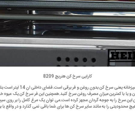
کارایی سرخ کن هنریچ 8209
همانطور که گفته شد سرخ کن هنر
غن و یا با کمترین میزان مصرف روغن سرخ کنید.همچنین این فر سرخ کن یک میوه خ
ن سرخ را به جوجه گردان مجهز کرده است.می توان یک مرغ کامل را بر روی سیخ ج
 راحتی قابل انجام است.سرخ کن هنریچ مدل HFR 8209 دیگر هیچ محدودیتی را به مانند سایر سرخ کن ها برای شما با