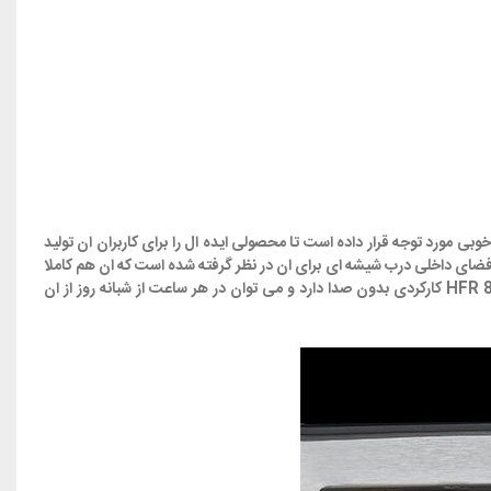
ی مورد توجه قرار داده است تا محصولی ایده ال را برای کاربران ان تولید
ست.برای دسترسی به فضای داخلی درب شیشه ای برای ان در نظر گرفته شده است که ان هم کاملا
مقاوم در برابر حرارت است.قسمت داخلی این فر سرخ کن هم از جنس استیل است.با این وجود به راحتی می توانید انرا تمیز کنید.سرخ کن هنریچ مدل HFR 8209 کارکردی بدون صدا دارد و می توان در هر ساعت از شبانه روز از ان