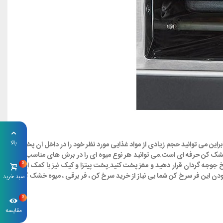
بالا
یچ 8209 ترکیبی از دو دستگاه پر کاربرد اشپزخانه یعنی سرخ کن بدون روغن و فر برقی است.فضای داخلی ان 14 لیتر است بنابراین می توانید حجم زیادی از مواد غذایی مورد نظر خود را در داخل ان پخت
شک کن حرفه ای است.می توانید هر نوع میوه ای را در برش های مناسب بر
0
وجه گردان قرار دهید و مغز پخت کنید.پخت پیتزا و کیک نیز با کمک این
قی نمی گذارد و در واقع با بودن این فر سرخ کن شما بی نیاز از خرید سرخ کن ، فر برقی ، میوه خشک کن
سبد خرید
0
مقایسه