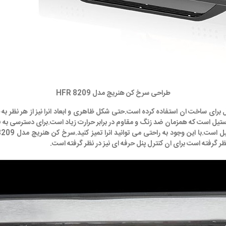
طراحی سرخ کن هنریچ مدل HFR 8209
ای ساخت ان استفاده کرده است.حتی شکل ظاهری و ابعاد انرا نیز از هر نظر به خوب
ز ورق استیل 316 است و این بهترین نوع استیل است که همزمان ضد زنگ و مقاوم در برابر حرارت زیاد ا
ر گرفته است برای ان کنترل پنل حرفه ای نیز در نظر گرفته است.