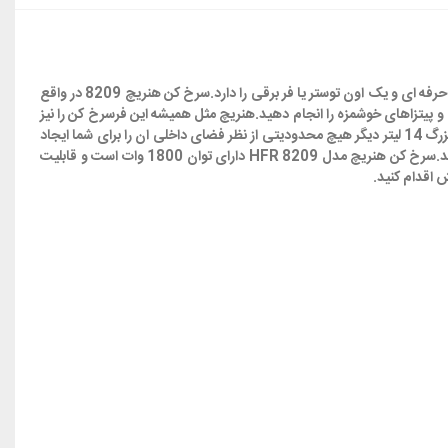
(هاینریش) با گنجایش 14 لیتر است.این دستگاه تمام قابلیت های یک سرخ کن حرفه ای و یک اون توستر یا فر برقی را دارد.سرخ کن هنریچ 8209 در واقع
و پیتزاهای خوشمزه را انجام دهید.هنریچ مثل همیشه این فرسرخ کن را نیز
در نهایت زیبایی و ظرافت تولید کرده است.بدنه تمام استیل و ابعاد بسیار مناسب ان همگی استفاده از انرا در اشپزخانه برایتان لذت بخش خواهد کرد.گنجایش بزرگ 14 لیتر دیگر هیچ محدودیتی از نظر فضای داخلی ان را برای شما ایجاد
نمی کند.این فقط یک سرخ کن رژیمی برای سرخ کردن گوشت نیست بلکه شما با وجود سیخ جوجه گردان قادر خواهید بود یک مرغ را به صورت کامل پخت کنید.سرخ کن هنریچ مدل HFR 8209 دارای توان 1800 وات است و قابلیت
ش اقدام کنید.