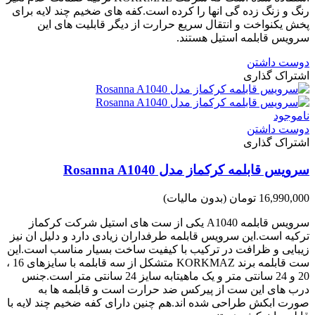
رنگ و زنگ زده گی انها را کرده است.کفه های ضخیم چند لایه برای
پخش یکنواخت و انتقال سریع حرارت از دیگر قابلیت های این
سرویس قابلمه استیل هستند.
دوست داشتن
اشتراک گذاری
ناموجود
دوست داشتن
اشتراک گذاری
سرویس قابلمه کرکماز مدل Rosanna A1040
16,990,000 تومان
(بدون مالیات)
سرویس قابلمه A1040 یکی از ست های استیل شرکت کرکماز
ترکیه است.این سرویس قابلمه طرفداران زیادی دارد و دلیل ان نیز
زیبایی و ظرافت در ترکیب با کیفیت ساخت بسیار مناسب است.این
ست قابلمه برند KORKMAZ متشکل از سه قابلمه با سایزهای 16 ،
20 و 24 سانتی متر و یک ماهیتابه سایز 24 سانتی متر است.جنس
درب های این ست از پیرکس ضد حرارت است و قابلمه ها به
صورت ابکش طراحی شده اند.هم چنین دارای کفه ضخیم چند لایه با