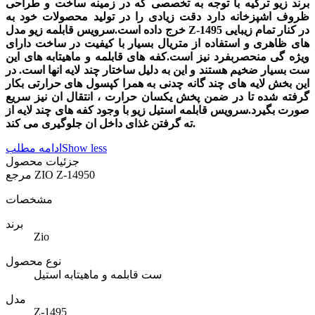
برند زیو ترکیه با توجه به تخصصی که در زمینه ساخت و طراحی
ظروف اشپزخانه دارد دقت زیادی را در تولید محصولات خود به
خرج داده است.سرویس قابلمه زیو مدل Z-1495 در کنار تمام زیبایی
های ظاهری و استفاده از متریال بسیار با کیفیت در ساخت دارای
ویژه گی منحصربفرد نیز است.کفه های قابلمه و ماهیتابه های این
ست بسیار ضخیم هستند و این به دلیل ساختار چند لایه انها است. در
این بخش لایه های چند گانه چدنی به همرا کپسول های حرارتی بکار
گرفته شده تا در ضمن پخش یکسان حرارت ، انتقال ان نیز سریع
صورت بگیرد.سرویس قابلمه استیل زیو با وجود کفه های چند لایه از
ته گرفتن غذای داخل ان جلوگیری می کند.
Show less
ادامه مطلب
جزئیات محصول
ZIO Z-14950
مرجع
مشخصات
برند
Zio
نوع محصول
ست قابلمه و ماهیتابه استیل
مدل
Z-1495