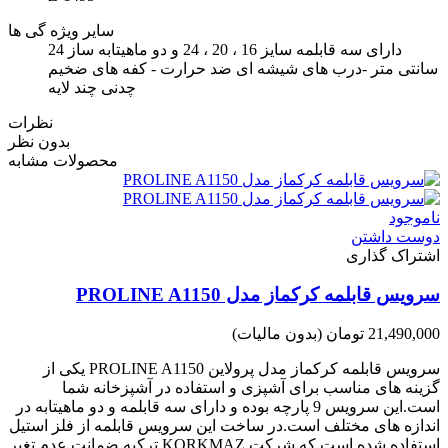
سایر ویژه گی ها
دارای سه قابلمه سایز 16 ، 20 ، 24 و دو ماهیتابه ساز 24
سانتی متر -درب های شیشه ای ضد حرارت - کفه های ضخیم
چدنی چند لایه
نظرات
بدون نظر
محصولات مشابه
ناموجود
دوست داشتن
اشتراک گذاری
سرویس قابلمه کرکماز مدل PROLINE A1150
21,490,000 تومان
(بدون مالیات)
سرویس قابلمه کرکماز مدل پرولاین PROLINE A1150 یکی از
گزینه های مناسب برای آشپزی و استفاده در آشپزخانه شما
است.این سرویس 9 پارچه بوده و دارای سه قابلمه و دو ماهیتابه در
اندازه های مختلف است.در ساخت این سرویس قابلمه از فلز استیل
استفاده شده است که شرکت KORKMAZ ترکیه ضمانت عدم تغیر