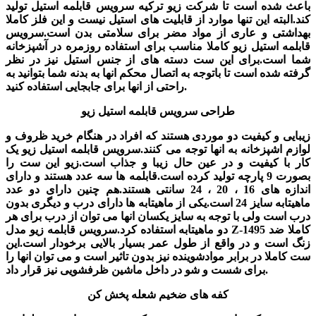
باعث شده است تا شرکت زیو ترکیه سرویس قابلمه استیل تولید
کند.البته این تنها موارد از قابلیت های استیل نیست و این فلز کاملا
بهداشتی و عاری از مواد مضر برای سلامتی بدن است.سرویس
قابلمه استیل زیو کاملا مناسب برای استفاده روزمره در آشپزخانه
شما است.برای این ست دسته های از جنس استیل نیز در نظر
گرفته شده است تا باتوجه به اتصال محکم انها به بدنه شما بتوانید به
راحتی از انها برای جابجایی استفاده کنید.
طراحی سرویس قابلمه استیل زیو
زیبایی و کیفیت دو موردی هستند که افراد در هنگام خرید ظروف و
لوازم اشپزخانه به انها توجه می کنند.سرویس قابلمه استیل زیو یک
کار با کیفیت و در عین حال زیبا و جذاب است.زیو این ست را
بصورت 9 پارچه تولید کرده است.قابلمه ها سه عدد هستند و دارای
اندازه های 16 ، 20 ، 24 سانتی هستند.هم چنین دارای دو عدد
ماهیتابه سایز 24 است.یکی از ماهیتابه ها دارای درب و دیگری بدون
درب است ولی با توجه به سایز یکسان انها می توان از درب برای هر
دو ماهیتابه استفاده کرد.سرویس قابلمه زیو مدل Z-1495 کاملا ضد
زنگ است و در واقع از طول عمر بسیار بالایی برخودار است.این
ست کاملا در برابر موادشوینده نیز بدون تاثیر است و می توان انها را
برای شست و شو در داخل ماشین ظرفشویی نیز قرار داد.
کفه های ضخیم شعله پخش کن