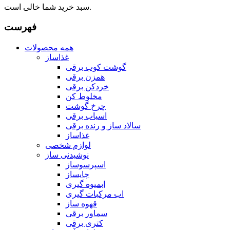
سبد خرید شما خالی است.
فهرست
همه محصولات
غذاساز
گوشت کوب برقی
همزن برقی
خردکن برقی
مخلوط کن
چرخ گوشت
اسیاب برقی
سالاد ساز و رنده برقی
غذاساز
لوازم شخصی
نوشیدنی ساز
اسپرسوساز
چایساز
ابمیوه گیری
اب مرکبات گیری
قهوه ساز
سماور برقی
کتری برقی