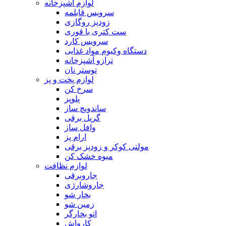
لوازم آشپزخانه
سرویس قابلمه
زودپز روگازی
ست کتری با قوری
سرویس کارد
دستگاه وکیوم مواد غذایی
ترازو آشپزخانه
توستر نان
لوازم پخت و پز
سرخ کن
پلوپز
ساندویچ ساز
گریل برقی
وافل ساز
ارام پز
مولتی کوکر و زودپز برقی
میوه خشک کن
لوازم نظافت
جاروبرقی
جاروشارژی
بخار شو
زمین شو
اتو بخارگر
کارواش