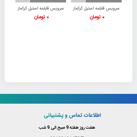
د
س قابلمه کرکماز Pera
سرویس قابلمه استیل کرکماز
سرویس قابلمه استیل کرکماز
2785
Astra2 A2050
سرویس
0 تومان
0 تومان
استیما 1999
000
اطلاعات تماس و پشتیبانی
هفت روز هفته 9 صبح الی 9 شب