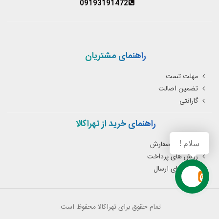
09193191472
راهنمای مشتریان
مهلت تست
تضمین اصالت
گارانتی
راهنمای خرید از تهراکالا
سلام !
نحوه ثبت سفارش
روش های پرداخت
روش های ارسال
تمام حقوق برای تهراکالا محفوظ است.