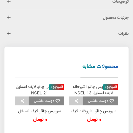
توضیحات
جزئیات محصول
نظرات
محصولات مشابه
ناموجود
ناموجود
ناموج
دوست داشتن
دوست داشتن
د
سرویس چاقو اشپزخانه لایف
سرویس چاقو لایف اسمایل
سرویس
ه
اسمایل NSEL-13
NSEL 21
اسم
0 تومان
0 تومان
00
Multi B