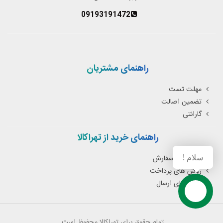
09193191472
راهنمای مشتریان
مهلت تست
تضمین اصالت
گارانتی
راهنمای خرید از تهراکالا
سلام !
نحوه ثبت سفارش
روش های پرداخت
روش های ارسال
تمام حقوق برای تهراکالا محفوظ است.