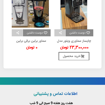
دوست داشتن
دوست داشتن
د
دل
چایساز سماوری ویتور مدل
سماور برلین برقی برلین
س
Flamme
مدل BE-1235
23,300,000 تومان
0 تومان
خرید محصول
اطلاعات تماس و پشتیبانی
هفت روز هفته 9 صبح الی 9 شب