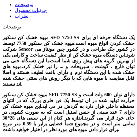
توضیحات
جزئیات محصول
نظرات
توضیحات
میوه خشک کن سنکور SFD 7750 SS یک دستگاه حرفه ای برای
خشک کردن انواع میوه است.میوه خشک کن سنکور 7750 توسط
شرکت Sencor در کشور چک طراحی و در کشور چین مونتاژ می
شود.این دستگاه میوه خشک کن از نظر کیفیت ساخت و کارایی یکی
از بهترین گزینه های پیش روی شما است.با این دستگاه حتی می
توان قارچ ، گوشت ، سبزیجات و ... را نیز خشک کرد.میوه های
خشک شده با این دستگاه نرم و دارای بافت لطیف هستند و اصلا
قابل مقایسه با میوه هایی که با دیگر روش های سنتی خشک شده
اند نیستند.
میوه خشک کن سنکور SFD 7750 SS دارای توان 600 وات است و
حرارت تولید شده در ان توسط یک فن فلزی بزرگ که در انتهای
محفظه داخلی قرار دارد به گردش در می اید.این میوه خشک کن
دارای 7 عدد سینی از جنس استیل است که به صورت کشویی در
جای خود قرار می گیرند.اندازه هر کدام از این سینی های 28*30
سانتی متر است و در مجموع شما فضایی برابر با 0.59 متر مربع
برای قرار دادن میوه های مورد نظر در اختیار خواهید داشت.