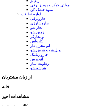
ارام پز
مولتی کوکر و زودپز برقی
میوه خشک کن
لوازم نظافت
جاروبرقی
جاروشارژی
بخار شو
زمین شو
اتو بخارگر
کارواش
اتو مخزن دار
مبل شو و فرش شو
جارو رباتیک
اتو پرس
رطوبت ساز
شیشه شو
از زبان مشتریان
خانه
مشاهدات اخیر
کالایی وجود ندارد