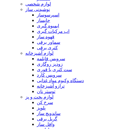
لوازم شخصی
نوشیدنی ساز
اسپرسوساز
چایساز
ابمیوه گیری
اب مرکبات گیری
قهوه ساز
سماور برقی
کتری برقی
لوازم آشپزخانه
سرویس قابلمه
زودپز روگازی
ست کتری با قوری
سرویس کارد
دستگاه وکیوم مواد غذایی
ترازو آشپزخانه
توستر نان
لوازم پخت و پز
سرخ کن
پلوپز
ساندویچ ساز
گریل برقی
وافل ساز