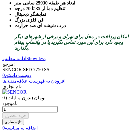
ابعاد هر طبقه 25930 سانتی متر
تنظیم دما از 35 تا 70 درجه
نمایشگر دیجیتال
فن فلزی بزرگ
درب شیشه ای ضد حرارت
امکان پرداخت در محل برای تهران و برخی از شهرهای دیگر
وجود دارد برای این مورد تماس بگیرید یا در واتساپ پیغام
بگذارید.
Show less
ادامه مطلب
مرجع:
SENCOR SFD 7750 SS
دوست داشتن
0
افزودن به فهرست علاقه‌مندی‌ها
نام تجاری:
0 تومان
(بدون مالیات)
ناموجود
خرید محصول
اضافه به مقایسه
0