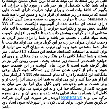
هایی در زیر صفحات می تواند به ساده ترین شکل ممکن گوشت را
برای شما کباب کند.قبل از هر چیز باید در مورد توان حرارتی ان
بگویم که 1400 وات است و برای تولید حرارت دارای المنت هایی
است که درست در زیر صفحه ان قرار دارند و همین امر باعث شده
است تا حرارت به خوبی به صفحه برسد.گریل کرکماز Mangalet A
333 دارای صفحه ای ساخته شده از آلومینیوم دایکست است که
قابلیت پخش سریع و یکنواخت حرارت را دارد.این صفحه با لایه های
مختلفی از نانو گرانیت پوشش داده شده تا علاوه بر افزایش کیفیت
پخت مواد غذایی ، نچسب نیز باشد و شما را برای تمیز کردن به
زحمت نیندازد.میزان حرارت در این گریل برقی می تواند متناسب با
نظر شما مشخص شود و به این ترتیب به میزان لازم می توانید از
توان المنت ها استفاده کنید.ابعاد صفحه این دستگاه 31.5 سانتی متر
هستند و شما تسلط کافی را در هنگام پخت مواد مختلف بر روی ان
خواهید داشت.در قسمت زیر صفحه پخت ، سینی روغن گیر نیز در
نظر گرفته شده است تا چربی های گوشت در این قسمت جمع
شوند و مانع از کثبف شدن سطح زیر دستگاه شوند.گریل برقی
کرکماز مدل A 333 مانگالت این قابلیت را دارد که تمام قسمت های
انرا از هم جدا کنید و این می تواند به شما اجازه بدهد انرا راحت تر و
بهتر شست و شو بدهید.هم چنین کابل برق انرا نیز می توان به
صورت کامل از دستگاه جدا کرد و به این ترتیب می توان به صورت
کامل انرا همراه با مواد غذایی پخته شده بر روی ان بر روی سفره
ترکیه می تواند
KORKMAZ
اورد.در هر صورت این گریل شرکت
جایگزین بسیار خوبی برای کبابی کردن در آشپزخانه بدون ایجاد دود
باشد.