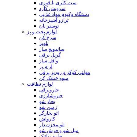
ست کتری با قوری
سرویس کارد
دستگاه وکیوم مواد غذایی
ترازو آشپزخانه
توستر نان
لوازم پخت و پز
سرخ کن
پلوپز
ساندویچ ساز
گریل برقی
وافل ساز
ارام پز
مولتی کوکر و زودپز برقی
میوه خشک کن
لوازم نظافت
جاروبرقی
جاروشارژی
بخار شو
زمین شو
اتو بخارگر
کارواش
اتو مخزن دار
مبل شو و فرش شو
جارو رباتیک