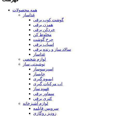
همه محصولات
غذاساز
گوشت کوب برقی
همزن برقی
خردکن برقی
مخلوط کن
چرخ گوشت
اسیاب برقی
سالاد ساز و رنده برقی
غذاساز
لوازم شخصی
نوشیدنی ساز
اسپرسوساز
چایساز
ابمیوه گیری
اب مرکبات گیری
قهوه ساز
سماور برقی
کتری برقی
لوازم آشپزخانه
سرویس قابلمه
زودپز روگازی