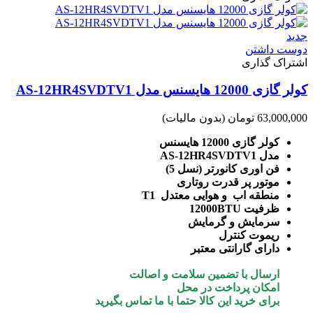
جدید
دوست داشتن
اشتراک گذاری
کولر گازی 12000 هایسنس مدل AS-12HR4SVDTV1
63,000,000 تومان
(بدون مالیات)
کولر گازی 12000 هایسنس
مدل AS-12HR4SVDTV1
فن اوری کانورتر (نسل 5)
موتور پر قدرت روتاری
منطقه اب و هوایی معتدل T1
ظرفیت 12000BTU
سرمایش و گرمایش
ریموت کنترل
دارای گارانتی معتبر
ارسال با تضمین سلامت و اصالت
امکان پرداخت در محل
برای خرید این کالا حتما با ما تماس بگیرید