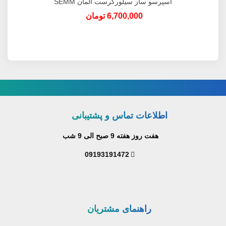
اسپرسو ساز سیلورکرست المان SEMM
1470 A1 | اورجینال
6,700,000 تومان
اطلاعات تماس و پشتیبانی
هفت روز هفته 9 صبح الی 9 شب
09193191472
راهنمای مشتریان