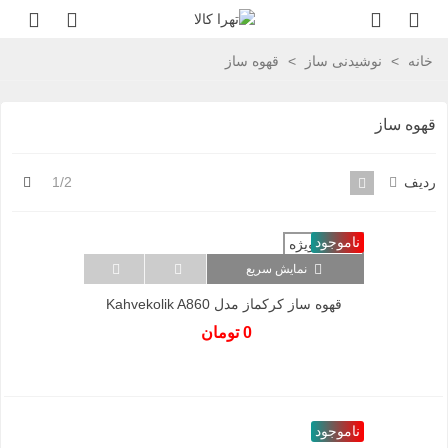
خانه
>
نوشیدنی ساز
>
قهوه ساز
قهوه ساز
بعد
ردیف
1/2
ناموجود
فروش ویژه
نمایش سریع
قهوه ساز کرکماز مدل Kahvekolik A860
0 تومان
ناموجود