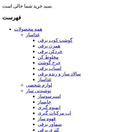
سبد خرید شما خالی است.
فهرست
همه محصولات
غذاساز
گوشت کوب برقی
همزن برقی
خردکن برقی
مخلوط کن
چرخ گوشت
اسیاب برقی
سالاد ساز و رنده برقی
غذاساز
لوازم شخصی
نوشیدنی ساز
اسپرسوساز
چایساز
ابمیوه گیری
اب مرکبات گیری
قهوه ساز
سماور برقی
کتری برقی