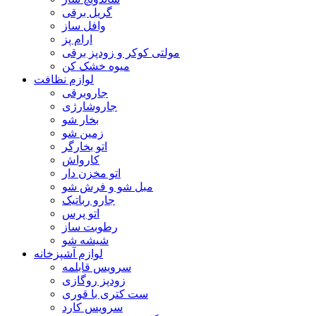
گریل برقی
وافل ساز
ارام پز
مولتی کوکر و زودپز برقی
میوه خشک کن
لوازم نظافت
جاروبرقی
جاروشارژی
بخار شو
زمین شو
اتو بخارگر
کارواش
اتو مخزن دار
مبل شو و فرش شو
جارو رباتیک
اتو پرس
رطوبت ساز
شیشه شو
لوازم آشپزخانه
سرویس قابلمه
زودپز روگازی
ست کتری با قوری
سرویس کارد