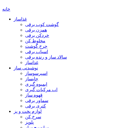
خانه
غذاساز
گوشت کوب برقی
همزن برقی
خردکن برقی
مخلوط کن
چرخ گوشت
اسیاب برقی
سالاد ساز و رنده برقی
غذاساز
نوشیدنی ساز
اسپرسوساز
چایساز
ابمیوه گیری
اب مرکبات گیری
قهوه ساز
سماور برقی
کتری برقی
لوازم پخت و پز
سرخ کن
پلوپز
ساندویچ ساز