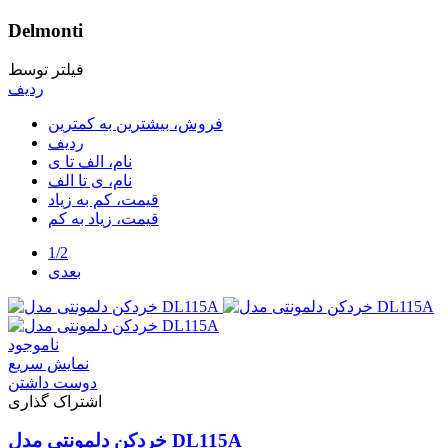
Delmonti
فیلتر توسط
ردیف
فروش، بیشترین به کمترین
ردیف
نام، الف تا ی
نام، ی تا الف
قیمت، کم به زیاد
قیمت، زیاد به کم
1/2
بعدی
ناموجود
نمایش سریع
دوست داشتن
اشتراک گذاری
خردکن دلمونتی مدل DL115A