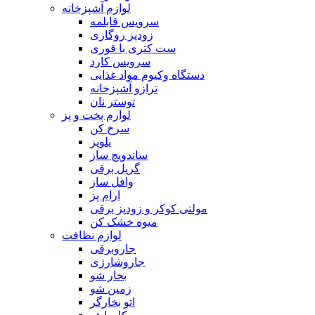
لوازم آشپزخانه
سرویس قابلمه
زودپز روگازی
ست کتری با قوری
سرویس کارد
دستگاه وکیوم مواد غذایی
ترازو آشپزخانه
توستر نان
لوازم پخت و پز
سرخ کن
پلوپز
ساندویچ ساز
گریل برقی
وافل ساز
ارام پز
مولتی کوکر و زودپز برقی
میوه خشک کن
لوازم نظافت
جاروبرقی
جاروشارژی
بخار شو
زمین شو
اتو بخارگر