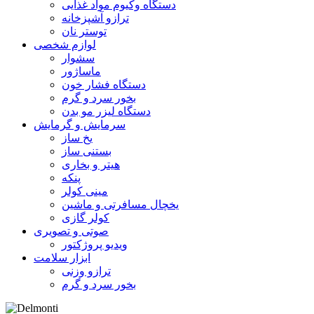
دستگاه وکیوم مواد غذایی
ترازو آشپزخانه
توستر نان
لوازم شخصی
سشوار
ماساژور
دستگاه فشار خون
بخور سرد و گرم
دستگاه لیزر مو بدن
سرمایش و گرمایش
یخ ساز
بستنی ساز
هیتر و بخاری
پنکه
مینی کولر
یخچال مسافرتی و ماشین
کولر گازی
صوتی و تصویری
ویدیو پروژکتور
ابزار سلامت
ترازو وزنی
بخور سرد و گرم