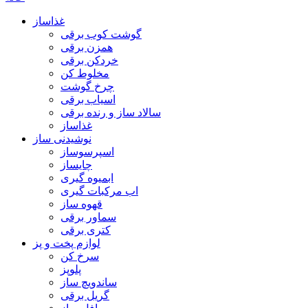
غذاساز
گوشت کوب برقی
همزن برقی
خردکن برقی
مخلوط کن
چرخ گوشت
اسیاب برقی
سالاد ساز و رنده برقی
غذاساز
نوشیدنی ساز
اسپرسوساز
چایساز
ابمیوه گیری
اب مرکبات گیری
قهوه ساز
سماور برقی
کتری برقی
لوازم پخت و پز
سرخ کن
پلوپز
ساندویچ ساز
گریل برقی