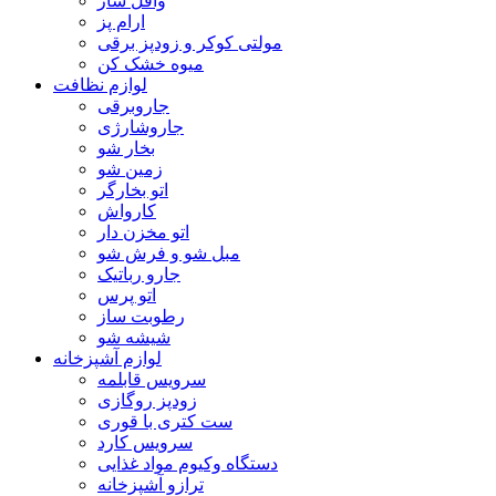
وافل ساز
ارام پز
مولتی کوکر و زودپز برقی
میوه خشک کن
لوازم نظافت
جاروبرقی
جاروشارژی
بخار شو
زمین شو
اتو بخارگر
کارواش
اتو مخزن دار
مبل شو و فرش شو
جارو رباتیک
اتو پرس
رطوبت ساز
شیشه شو
لوازم آشپزخانه
سرویس قابلمه
زودپز روگازی
ست کتری با قوری
سرویس کارد
دستگاه وکیوم مواد غذایی
ترازو آشپزخانه