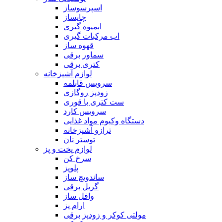
اسپرسوساز
چایساز
ابمیوه گیری
اب مرکبات گیری
قهوه ساز
سماور برقی
کتری برقی
لوازم آشپزخانه
سرویس قابلمه
زودپز روگازی
ست کتری با قوری
سرویس کارد
دستگاه وکیوم مواد غذایی
ترازو آشپزخانه
توستر نان
لوازم پخت و پز
سرخ کن
پلوپز
ساندویچ ساز
گریل برقی
وافل ساز
ارام پز
مولتی کوکر و زودپز برقی