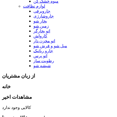
میوه خشک کن
لوازم نظافت
جاروبرقی
جاروشارژی
بخار شو
زمین شو
اتو بخارگر
کارواش
اتو مخزن دار
مبل شو و فرش شو
جارو رباتیک
اتو پرس
رطوبت ساز
شیشه شو
از زبان مشتریان
خانه
مشاهدات اخیر
کالایی وجود ندارد