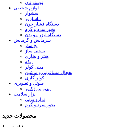
توستر نان
لوازم شخصی
سشوار
ماساژور
دستگاه فشار خون
بخور سرد و گرم
دستگاه لیزر مو بدن
سرمایش و گرمایش
یخ ساز
بستنی ساز
هیتر و بخاری
پنکه
مینی کولر
یخچال مسافرتی و ماشین
کولر گازی
صوتی و تصویری
ویدیو پروژکتور
ابزار سلامت
ترازو وزنی
بخور سرد و گرم
محصولات جدید
فیلتر توسط